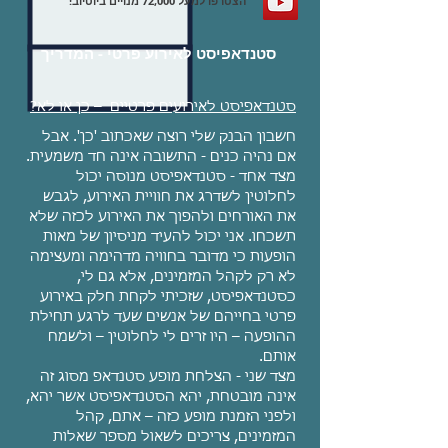
הצטרפו למעל 72,000 מנויים ביוטיוב!
סטנדאפיסט לאירוע פרטי - המדריך
סטנדאפיסט לאירועים פרטיים – כן או לא?
חשבון הבנק שלי רוצה שאכתוב 'כן'. אבל
אם נהיה כנים - התשובה אינה חד משמעית.
מצד אחד - סטנדאפיסט מנוסה יכול
לחלוטין לשדרג את חוויית האירוע, לגבש
את האורחים ולהפוך את האירוע לכזה שלא
תשכחו. אני יכול להעיד מניסיון של מאות
הופעות כי מדובר בחוויה מדהימה ומעצימה
לא רק לקהל המזמינים, אלא גם לי,
כסטנדאפיסט, שזכיתי לקחת חלק באירוע
פרטי בחייהם של אנשים שעד לרגע תחילת
ההופעה – היו זרים לי לחלוטין – ולשמח
אותם.
מצד שני - הצלחת מופע סטנדאפ מסוג זה
אינה מובטחת, יהא הסטנדאפיסט אשר יהא,
ולפני הזמנת מופע כזה – אתם, קהל
המזמינים, צריכים לשאול מספר שאלות