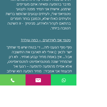
מדבר בהופעה ומאיזה אתם מעדיפים
שימנע. אישית אני תמיד מפנה לקטעי
סטנדאפ שלי, לעיתים קטעים שהופצו ברשת
ולעיתים כאלו שלא, וכמובן בוחר חומרים
בהתאם לקהל ולאירוע. מניסיון - זו השיטה
הטובה ביותר.
סטנד אפ לאירועים – כמה עולה?
סוף סוף הגענו לזה... די בטוח שיש מי שחתך
ישר לכאן :) אולי לא תאהבו את התשובה
אבל... אין באמת מחיר קבוע ואחיד. לא רק
שהמחיר שונה מסטנדאפיסט לסטנדאפיסט,
אלא אפילו מהופעה להופעה – רגע! אל
תכעסו! אני אסביר: מחיר הופעה הוא שילוב
בין נתונים הקשורים להופעה (טיב האירוע,
אופי ההופעה, משך ההופעה, היקף הקהל,
מיקום וכו') ונתונים הקשורים לסטנדאפיסט
(ניסיון, איכות, מיתוג וכו') וכמו כל מוצר –
חשוב לזכור שזול לא תמיד משתלם ויקר לא
תמיד מצדיק את עצמו. במילים אחרות, בואו
נדבר, בשיחה קצרה וללא התחייבות, ספרו לנו