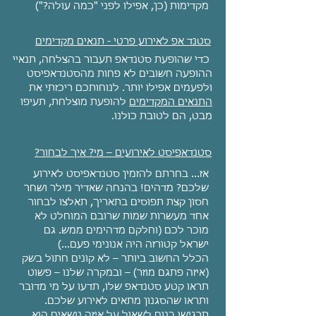
מקדימות (כן, אפילו לפני "כמה עולה?")
סטנד אפ לאירוע פרטי - תנאים מקדימים
כדי שהופעת סטנדאפ תעבור בהצלחה, תנאיי
ההופעה חשובים לא פחות מהסטנדאפיסט
ולפעמים אפילו יותר. לנוחותכם ריכזתי את
התנאים המקדימים
להופעת מוצלחת, תעיפו
מבט, הם לטובת כולנו.
סטנדאפיסט לאירועים – מי? איך לבחור?
אז... בחרתם להזמין סטנדאפיסט לאירוע
שלכם? מדהים! בהנחה שאדיר מילר ושחר
חסון קצת תפוסים בתאריך, תאלצו לבחור
אחד מעשרות שמות שרובם המוחלט לא
מוכר לכם (וחלקם מדהימים ממש. גם
ישראל קטורזה היה אנונימי פעם...)
הכלל החשוב ביותר – לא קונים חתול בשק
(איזה פתגם מוזר) – ובמקרה שלנו – פשוט
תראו קטע סטנדאפ שלו, תדעו על מי מדובר
ותראו שהסגנון מתאים לאירוע שלכם.
תרגישו בנוח לשאול על איזה נושאים הוא