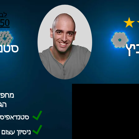
לבי
50
סטנ
מחפש
הג
סטנדאפיסט מ
ניסיון עצום בהו