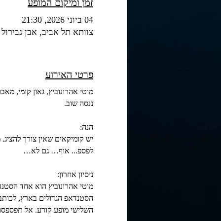
זמן ומיקום המופע
04 ביוני 2026, 21:30
צוותא תל אביב, אבן גבירול 30, תל אביב יפו
פרטי האירוע
מוטי אהרונוביץ, גאון קומי, מ
ננסה שוב.
הנה:
יש קומיקאים שאין צורך להציג. 
לפספ... אוף… גם לא…
ניסיון אחרון:
הסטנדאפ הגדולים בארץ, לכותב טל
השלישי מופע קורע. אל תפספסו.