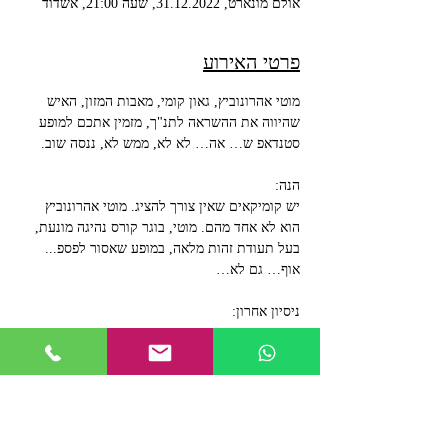
אולם מונארט, 31.12.2022, שעה 21:00, אשדוד
פרטי האירוע
מוטי אהרונוביץ, גאון קומי, מאבות המזון, האיש 
שהיווה את ההשראה לתנ"ך, מזמין אתכם למופע 
סטנדאפ ש… אה… לא לא, ממש לא, ננסה שוב.
הנה:
יש קומיקאים שאין צורך להציג. מוטי אהרונוביץ 
הוא לא אחד מהם. מוטי, בוגר קורס נהיגה מונעת, 
בעל תעודת זהות מלאה, במופע שאסור לפספ... 
אוף… גם לא…
ניסיון אחרון:
מוטי אהרונוביץ הוא אחד הסטנדאפיסטים העסוקים 
והפוריים בישראל. ב-10 השנים האחרונות הפך 
לאמן בית מוביל ומוערך בכל מועדוני הסטנדאפ 
הגדולים בארץ, לכותב טלוויזיה, וליוצר רשת עם 
סרטונים ופרודיות שהגיעו למיליוני צפיות. וכן – 
עבר קורס נהיגה מונעת בניסיון השלישי מופע 