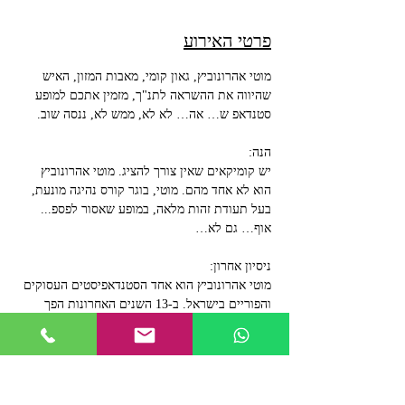
פרטי האירוע
מוטי אהרונוביץ, גאון קומי, מאבות המזון, האיש 
שהיווה את ההשראה לתנ"ך, מזמין אתכם למופע 
סטנדאפ ש… אה… לא לא, ממש לא, ננסה שוב.
הנה:
יש קומיקאים שאין צורך להציג. מוטי אהרונוביץ 
הוא לא אחד מהם. מוטי, בוגר קורס נהיגה מונעת, 
בעל תעודת זהות מלאה, במופע שאסור לפספ... 
אוף… גם לא…
ניסיון אחרון:
מוטי אהרונוביץ הוא אחד הסטנדאפיסטים העסוקים 
והפוריים בישראל. ב-13 השנים האחרונות הפך 
לאמן בית מוביל ומוערך בכל מועדוני הסטנדאפ 
הגדולים בארץ, לכותב טלוויזיה, וליוצר רשת עם 
סרטונים ופרודיות שהגיעו למיליוני צפיות. וכן – 
עבר קורס נהיגה מונעת בניסיון השלישי. 
מופע קורע! אל תפספסו!