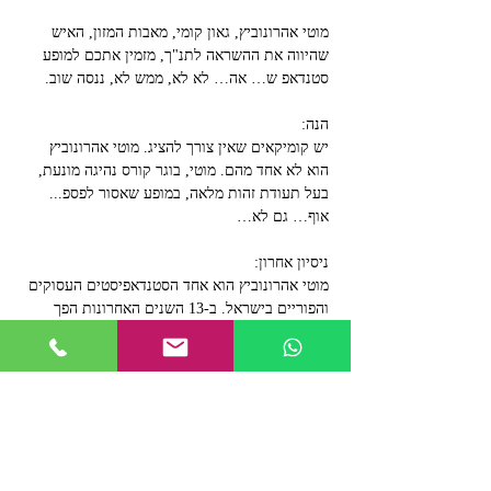
מוטי אהרונוביץ, גאון קומי, מאבות המזון, האיש 
שהיווה את ההשראה לתנ"ך, מזמין אתכם למופע 
סטנדאפ ש… אה… לא לא, ממש לא, ננסה שוב.
הנה:
יש קומיקאים שאין צורך להציג. מוטי אהרונוביץ 
הוא לא אחד מהם. מוטי, בוגר קורס נהיגה מונעת, 
בעל תעודת זהות מלאה, במופע שאסור לפספ... 
אוף… גם לא…
ניסיון אחרון:
מוטי אהרונוביץ הוא אחד הסטנדאפיסטים העסוקים 
והפוריים בישראל. ב-13 השנים האחרונות הפך 
לאמן בית מוביל ומוערך בכל מועדוני הסטנדאפ 
הגדולים בארץ, לכותב טלוויזיה, וליוצר רשת עם 
סרטונים ופרודיות שהגיעו למיליוני צפיות. וכן – 
עבר קורס נהיגה מונעת בניסיון השלישי. 
מופע קורע! אל תפספסו!
בכל בעיה ניתן ליצור קשר עם מאיה: 0507950350